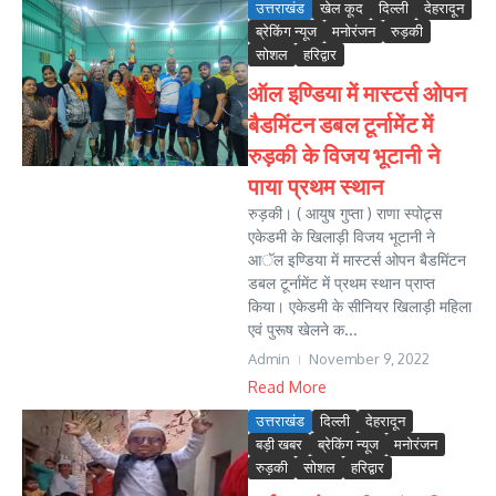
उत्तराखंड
खेल कूद
दिल्ली
देहरादून
ब्रेकिंग न्यूज
मनोरंजन
रुड़की
सोशल
हरिद्वार
ऑल इण्डिया में मास्टर्स ओपन
बैडमिंटन डबल टूर्नामेंट में
रुड़की के विजय भूटानी ने
पाया प्रथम स्थान
रुड़की। ( आयुष गुप्ता ) राणा स्पोट्र्स
एकेडमी के खिलाड़ी विजय भूटानी ने
आॅल इण्डिया में मास्टर्स ओपन बैडमिंटन
डबल टूर्नामेंट में प्रथम स्थान प्राप्त
किया। एकेडमी के सीनियर खिलाड़ी महिला
एवं पुरूष खेलने क...
Admin
November 9, 2022
Read More
उत्तराखंड
दिल्ली
देहरादून
बड़ी खबर
ब्रेकिंग न्यूज
मनोरंजन
रुड़की
सोशल
हरिद्वार