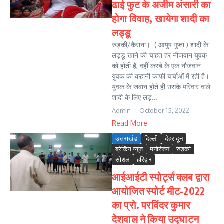
ढाई फुट के अजीम अंसारी का
होगा विवाह, खायेगा शादी का
लड्डू
रुड़की/कैराना। ( आयुष गुप्ता ) शादी के
लड्डू खाने की चाहत हर नौजवान युवक
को होती है, वहीं कस्बे के एक नौजवान
युवक की कहानी काफी चर्चाओं में रही है।
युवक के जवान होते ही उसके परिवार वाले
शादी के लिए लड़...
Admin
October 15, 2022
Read More
उत्तराखंड
दिल्ली
देहरादून
ब्रेकिंग न्यूज
मनोरंजन
रुड़की
सोशल
हरिद्वार
आईआईटी स्पोर्ट्स क्लब द्वारा
आयोजित स्पोर्ट मीट-2022
का प्रो. परविंदर कुमार
देशवाल ने किया उद्घाटन