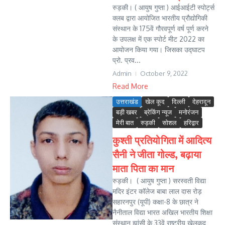
रुड़की। ( आयुष गुप्ता ) आईआईटी स्पोर्ट्स
क्लब द्वारा आयोजित भारतीय प्रौद्योगिकी
संस्थान के 175वें गौरवपूर्ण वर्ष पूर्ण करने
के उपलक्ष में एक स्पोर्ट मीट 2022 का
आयोजन किया गया। जिसका उद्घाटप
प्रो. प्रव...
Admin
October 9, 2022
Read More
उत्तराखंड
खेल कूद
दिल्ली
देहरादून
बड़ी खबर
ब्रेकिंग न्यूज
मनोरंजन
मेरी बात
रुड़की
सोशल
हरिद्वार
कुश्ती प्रतियोगिता में आदित्य
सैनी ने जीता गोल्ड, बढ़ाया
माता पिता का मान
रुड़की। ( आयुष गुप्ता ) सरस्वती विद्या
मदिर इंटर कॉलेज बाबा लाल दास रोड़
सहारनपुर (यूपी) कक्षा-8 के छात्र ने
नैनीताल विद्या भारत अखिल भारतीय शिक्षा
संस्थान झांसी के 33वें राष्ट्रीय खेलकूद