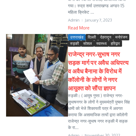
गया। रुद्रा शर्मा उत्तराखण्ड अण्डर-15
महिला क्रिकेट ...
Admin
January 7, 2023
Read More
उत्तराखंड
दिल्ली
देहरादून
मनोरंजन
रुड़की
सोशल
स्वास्थ्य
हरिद्वार
राजेन्द्र नगर-सुभाष नगर
सड़क मार्ग पर अवैध अधिपत्य
व अवैध बैनामा के विरोध में
कॉलोनी के लोगों ने नगर
आयुक्त को सौंपा ज्ञापन
रुड़की। ( आयुष गुप्ता ) राजेन्द्र नगर-
सुभाषनगर के लोगों ने मुख्यमंत्री पुष्कर सिंह
धामी को भेजे शिकायती पत्र में अवगत
कराया कि असामाजिक तत्वों द्वारा काॅलोनी
राजेन्द्र नगर-सुभाष नगर रुड़की में सड़क
के रा...
Admin
November 30, 2022