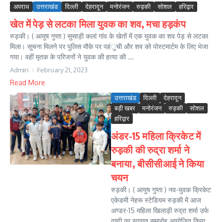
अपराध
उत्तराखंड
दिल्ली
देहरादून
मनोरंजन
रुड़की
सोशल
हरिद्वार
खेत में पेड़ से लटका मिला युवक का शव, मचा हड़कंप
रुड़की। ( आयुष गुप्ता ) सुसाड़ी कलां गांव के खेतों में एक युवक का शव पेड़ से लटका
मिला। सूचना मिलने पर पुलिस मौके पर पहंुची और शव को पोस्टमार्टम के लिए भेजा
गया। वहीं मृतक के परिजनों ने युवक की हत्या की ...
Admin
February 21, 2023
Read More
उत्तराखंड
दिल्ली
देहरादून
बड़ी खबर
मनोरंजन
रुड़की
सोशल
हरिद्वार
अंडर-15 महिला क्रिकेट में
रुड़की की रुद्रा शर्मा ने
बनाया, बीसीसीआई ने किया
चयन
रुड़की। ( आयुष गुप्ता ) नव-युवक क्रिकेट
एकेडमी नेहरू स्टेडियम रुड़की में आज
अण्डर-15 महिला खिलाड़ी रुद्रा शर्मा उर्फ
वाणी का स्वागत समारोह आयोजित किया