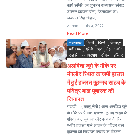
कार्य समिति का शुभारंभ राज्यसभा सांसद
डॉक्टर कल्पना सैनी, जिलाध्यक्ष डॉ०
जयपाल सिंह चौहान, ...
Admin
July 4, 2022
Read More
उत्तराखंड
टिहरी
दिल्ली
देहरादून
बड़ी खबर
ब्रेकिंग न्यूज
मेहमान कोना
रुड़की
रुद्रप्रयाग
सोशल
हरिद्वार
अलविदा जुमे के मौके पर
मंगलौर स्थित काजमी हाउस
में हुई हजरत मुहम्मद साहब के
पवित्र बाल मुबारक की
जियारत
रुड़की। ( बबलू सैनी ) आज अलविदा जुमे
के मौके पर पैगम्बर हजरत मुहम्मद साहब के
पवित्र बाल मुबारक और बगदाद के पिरान-
ए-पीर हजरत गौसे आजम के पवित्र बाल
मुबारक की जियारत मंगलोर के मौहल्ला