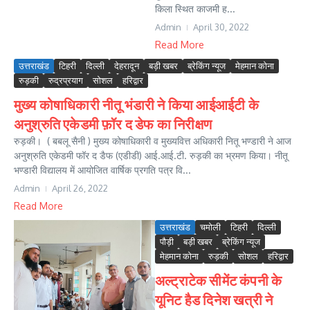
किला स्थित काजमी ह...
Admin
April 30, 2022
Read More
उत्तराखंड
टिहरी
दिल्ली
देहरादून
बड़ी खबर
ब्रेकिंग न्यूज
मेहमान कोना
रुड़की
रुद्रप्रयाग
सोशल
हरिद्वार
मुख्य कोषाधिकारी नीतू भंडारी ने किया आईआईटी के
अनुश्रुति एकेडमी फ़ॉर द डेफ का निरीक्षण
रुड़की। ( बबलू सैनी ) मुख्य कोषाधिकारी व मुख्यवित्त अधिकारी नितू भण्डारी ने आज
अनुश्रुति एकेडमी फॉर द डैफ (एडीडी) आई.आई.टी. रुड़की का भ्रमण किया। नीतू
भण्डारी विद्यालय में आयोजित वार्षिक प्रगति पत्र वि...
Admin
April 26, 2022
Read More
उत्तराखंड
चमोली
टिहरी
दिल्ली
पौड़ी
बड़ी खबर
ब्रेकिंग न्यूज
मेहमान कोना
रुड़की
सोशल
हरिद्वार
अल्ट्राटेक सीमेंट कंपनी के
यूनिट हैड दिनेश खत्री ने