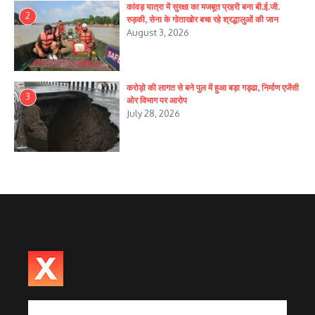
कांवड़ यात्रा में सुरक्षा का मजबूत प्रहरी बना बी.ई.जी.
2
रुड़की, सेना के गोताखोर बचा रहे श्रद्धालुओं की जान
August 3, 2026
करोड़ो की लागत से बने पुल में हुआ बड़ा गड्ढा, निर्माण एजेंसी
3
ओर विभाग पर आरोप
July 28, 2026