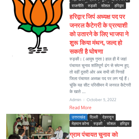
राजनीति
रुड़की
सोशल
हरिद्वार
हरिद्वार जिपं अध्यक्ष पद पर
जनरल कैटेगरी के प्रत्याशी
को उतारने के लिए भाजपा ने
शुरू किया मंथन, जल्द हो
सकती है घोषणा
रुड़की। ( आयुष गुप्ता ) हाल ही में जहां
पंचायत चुनाव शांतिपूर्ण ढंग से संपन्न हुए,
तो वहीं दूसरी ओर अब सभी की निगाहें
जिला पंचायत अध्यक्ष पद पर लग गई हैं।
चूंकि यह सीट परिसीमन में जनरल कैटेगरी
के खाते ...
Admin
October 5, 2022
Read More
उत्तराखंड
दिल्ली
देहरादून
मेहमान कोना
रुड़की
सोशल
हरिद्वार
ग्राम पंचायत चुनाव को