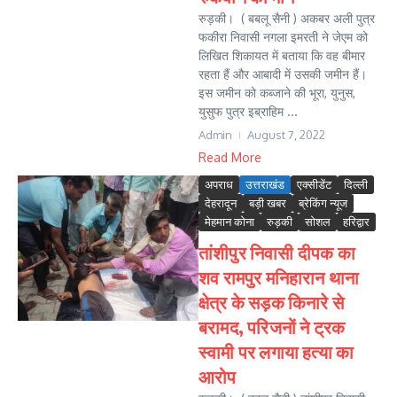
रुड़की। ( बबलू सैनी ) अकबर अली पुत्र
फकीरा निवासी नगला इमरती ने जेएम को
लिखित शिकायत में बताया कि वह बीमार
रहता हैं और आबादी में उसकी जमीन हैं।
इस जमीन को कब्जाने की भूरा, युनुस,
युसुफ पुत्र इब्राहिम ...
Admin
August 7, 2022
Read More
अपराध
उत्तराखंड
एक्सीडेंट
दिल्ली
देहरादून
बड़ी खबर
ब्रेकिंग न्यूज
मेहमान कोना
रुड़की
सोशल
हरिद्वार
तांशीपुर निवासी दीपक का
शव रामपुर मनिहारान थाना
क्षेत्र के सड़क किनारे से
बरामद, परिजनों ने ट्रक
स्वामी पर लगाया हत्या का
आरोप