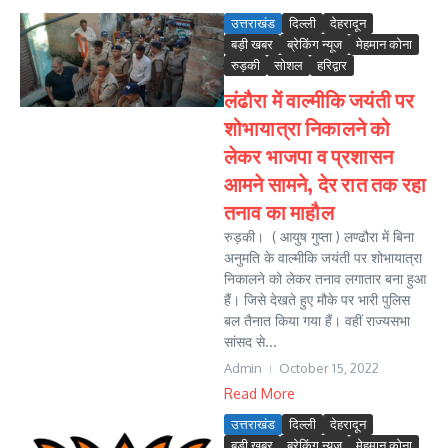
उत्तराखंड
दिल्ली
देहरादून
बड़ी खबर
ब्रेकिंग न्यूज
मेहमान कोना
रुड़की
सोशल
हरिद्वार
लंढौरा में वाल्मीकि जयंती पर
शोभायात्रा निकालने को
लेकर भाजपा व प्रशासन
आमने सामने, देर रात तक रहा
तनाव का माहौल
रुड़की। ( आयुष गुप्ता ) लण्ढौरा में बिना
अनुमति के वाल्मीकि जयंती पर शोभायात्रा
निकालने को लेकर तनाव लगातार बना हुआ
हैं। जिसे देखते हुए मौके पर भारी पुलिस
बल तैनात किया गया हैं। वहीं राज्यसभा
सांसद से...
Admin
October 15, 2022
Read More
उत्तराखंड
दिल्ली
देहरादून
बड़ी खबर
ब्रेकिंग न्यूज
मेहमान कोना