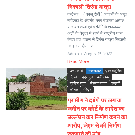
निकाली तिरंगा यात्रा
कलियर। ( बबलू सैनी ) आजादी के अमृत
महोत्सव के अंतर्गत नगर पंचायत अध्यक्ष
सखावत अली एवं प्रतिनिधि शफक्कत
अली के नेतृत्व में हाथों में राष्ट्रीय ध्वज
लेकर हज हाउस से तिरंगा यात्रा निकाली
गई। इस दौरान त...
Admin
August 15, 2022
Read More
उत्तरकाशी
उत्तराखंड
एक्सक्लूसिव
दिल्ली
देहरादून
बड़ी खबर
ब्रेकिंग न्यूज
मेहमान कोना
रुड़की
सोशल
हरिद्वार
ग्रामीण ने दबंगो पर लगाया
जमीन पर कोर्ट के आदेश का
उल्लंघन कर निर्माण करने का
आरोप, जेएम से की निर्माण
रुकवाने की मांग