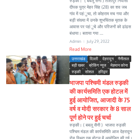
रुड़की। ( बबलू सैनी ) तांशीपुर निवासी
दीपक पुत्र मेहर सिंह (28) का शव जब
गांव में पहंुचा, तो कोहराम मच गया और
बड़ी संख्या में उनके शुभचिंतक मृतक के
आवास पर पहंुचे और परिजनों को ढांढस
बंधाया। बताया गया ...
Admin
July 29, 2022
Read More
उत्तराखंड
दिल्ली
देहरादून
नैनीताल
बड़ी खबर
ब्रेकिंग न्यूज
मेहमान कोना
रुड़की
सोशल
हरिद्वार
भाजपा पश्चिमी मंडल रुड़की
की कार्यसमिति एक होटल में
हुई आयोजित, आजादी के 75
वर्ष व मोदी सरकार के 8 साल
पूर्ण होने पर हुई चर्चा
रुड़की। ( बबलू सैनी ) भाजपा रुड़की
पश्चिम मंडल की कार्यसमिति आज देहरादून
रोड स्थित एक होटल में आयोजित की गई।