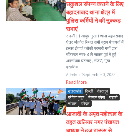
सकुशल संपन्न कराने के लिए
बहादराबाद थाना क्षेत्र में
पुलिस कर्मियों ने की नुक्कड़
सभाएं
रुड़की। ( आयुष गुप्ता ) थाना बहादराबाद
क्षेत्र अंतर्गत स्थित सभी ग्राम पंचायतों में
हल्का इंचार्ज/चौकी प्रभारी गणों द्वारा
रजिस्टर नंबर-8 ले जाकर पूर्व में हुई
अपराधिक घटनाएं , रंजिसे, गुंडा
प्रवृत्तिय...
Admin
September 3, 2022
Read More
उत्तराखंड
दिल्ली
देहरादून
ब्रेकिंग न्यूज
मेहमान कोना
रुड़की
सोशल
हरिद्वार
आजादी के अमृत महोत्सव के
तहत कलियर नगर पंचायत
अध्यक्ष ने हज हाऊस से