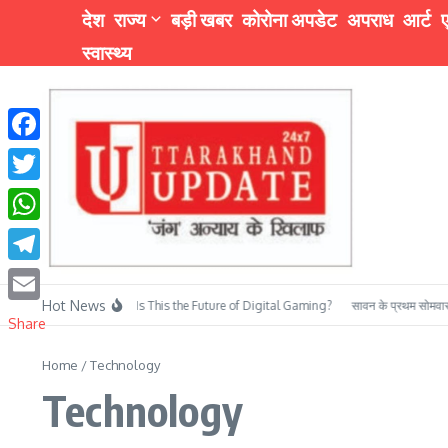
Skip to content
देश
राज्य
बड़ी खबर
कोरोना अपडेट
अपराध
आर्ट
ए
स्वास्थ्य
Facebook
Twitter
WhatsApp
Telegram
Hot News
Skill-Based Slots: Is This the Future of Digital Gaming?
सावन के प्रथम सोमवार पर दक्
Email
Share
Home
/
Technology
Technology