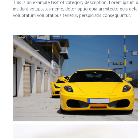
This is an example text of category description. Lorem ipsum do
incidunt voluptates nemo, dolor optio quia architecto quis dele
voluptatum voluptatibus tenetur, perspiciatis consequuntur.