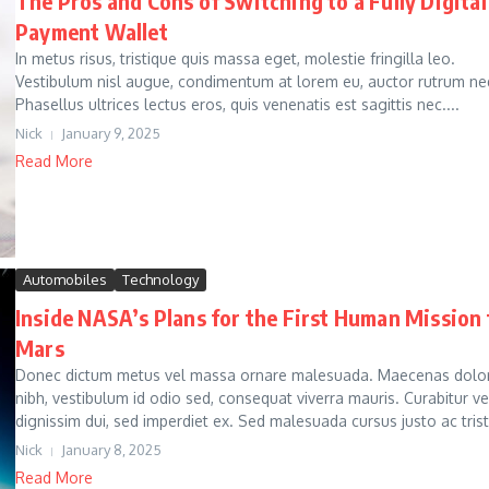
The Pros and Cons of Switching to a Fully Digital
Payment Wallet
In metus risus, tristique quis massa eget, molestie fringilla leo.
Vestibulum nisl augue, condimentum at lorem eu, auctor rutrum ne
Phasellus ultrices lectus eros, quis venenatis est sagittis nec....
Nick
January 9, 2025
Read More
Automobiles
Technology
Inside NASA’s Plans for the First Human Mission 
Mars
Donec dictum metus vel massa ornare malesuada. Maecenas dolo
nibh, vestibulum id odio sed, consequat viverra mauris. Curabitur ve
dignissim dui, sed imperdiet ex. Sed malesuada cursus justo ac trist.
Nick
January 8, 2025
Read More