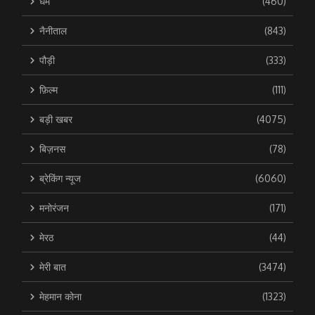
धर्म
(460)
नैनीताल
(843)
पौड़ी
(333)
फ़िल्म
(111)
बड़ी खबर
(4075)
बिज़नस
(78)
ब्रेकिंग न्यूज
(6060)
मनोरंजन
(171)
मेरठ
(44)
मेरी बात
(3474)
मेहमान कोना
(1323)