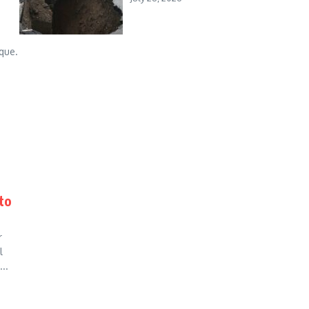
que.
to
r
l
..