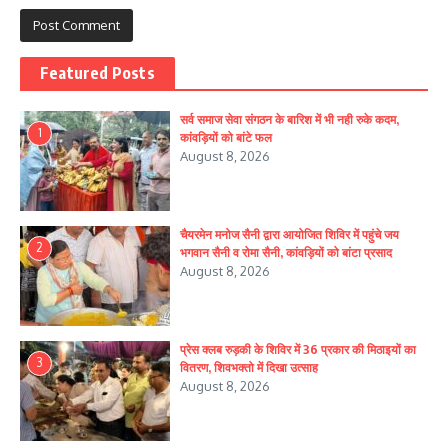
Featured Posts
सर्व समाज सेवा संगठन के बारिश में भी नही रुके कदम,
1
कांवड़ियों को बांटे फल
August 8, 2026
चैयरमेन मनोज सैनी द्वारा आयोजित शिविर में पहुंचे जय
2
भगवान सैनी व रोमा सैनी, कांवड़ियों को बांटा प्रसाद
August 8, 2026
प्रेस क्लब रुड़की के शिविर में 36 प्रकार की मिठाइयों का
3
वितरण, शिवभक्तो में दिखा उत्साह
August 8, 2026