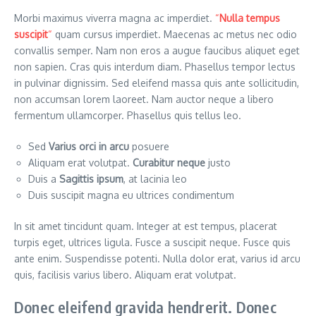
Morbi maximus viverra magna ac imperdiet.
“
Nulla tempus
suscipit
“
quam cursus imperdiet. Maecenas ac metus nec odio
convallis semper. Nam non eros a augue faucibus aliquet eget
non sapien. Cras quis interdum diam. Phasellus tempor lectus
in pulvinar dignissim. Sed eleifend massa quis ante sollicitudin,
non accumsan lorem laoreet. Nam auctor neque a libero
fermentum ullamcorper. Phasellus quis tellus leo.
Sed
Varius orci in arcu
posuere
Aliquam erat volutpat.
Curabitur neque
justo
Duis a
Sagittis ipsum
, at lacinia leo
Duis suscipit magna eu ultrices condimentum
In sit amet tincidunt quam. Integer at est tempus, placerat
turpis eget, ultrices ligula. Fusce a suscipit neque. Fusce quis
ante enim. Suspendisse potenti. Nulla dolor erat, varius id arcu
quis, facilisis varius libero. Aliquam erat volutpat.
Donec eleifend gravida hendrerit. Donec