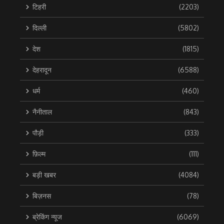
टिहरी
(2203)
दिल्ली
(5802)
देश
(1815)
देहरादून
(6588)
धर्म
(460)
नैनीताल
(843)
पौड़ी
(333)
फ़िल्म
(111)
बड़ी खबर
(4084)
बिज़नस
(78)
ब्रेकिंग न्यूज
(6069)