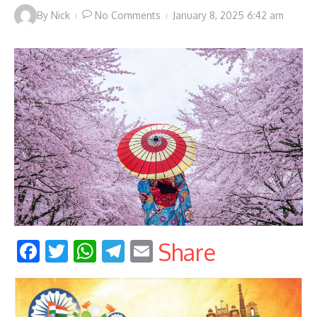
By
Nick
No Comments
January 8, 2025
6:42 am
Facebook
Twitter
WhatsApp
Telegram
Email
Share