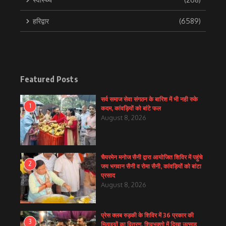
हरिद्वार
(6589)
Featured Posts
सर्व समाज सेवा संगठन के बारिश में भी नही रुके
1
कदम, कांवड़ियों को बांटे फल
August 8, 2026
चैयरमेन मनोज सैनी द्वारा आयोजित शिविर में पहुंचे
2
जय भगवान सैनी व रोमा सैनी, कांवड़ियों को बांटा
प्रसाद
August 8, 2026
प्रेस क्लब रुड़की के शिविर में 36 प्रकार की
3
मिठाइयों का वितरण, शिवभक्तो में दिखा उत्साह