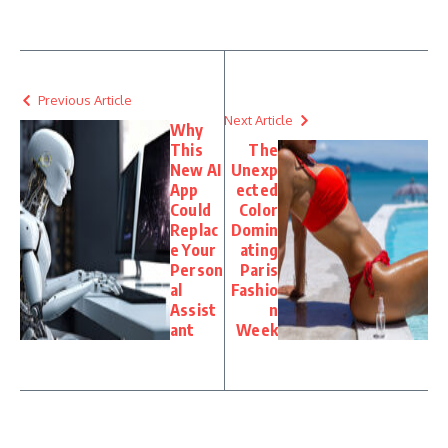
Previous Article
Next Article
Why
This
The
New AI
Unexp
App
ected
Could
Color
Replac
Domin
e Your
ating
Person
Paris
al
Fashio
Assist
n
ant
Week