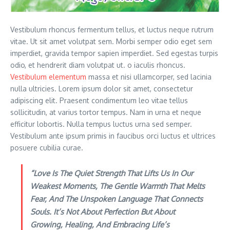
Vestibulum rhoncus fermentum tellus, et luctus neque rutrum
vitae. Ut sit amet volutpat sem. Morbi semper odio eget sem
imperdiet, gravida tempor sapien imperdiet. Sed egestas turpis
odio, et hendrerit diam volutpat ut. o iaculis rhoncus.
Vestibulum elementum
massa et nisi ullamcorper, sed lacinia
nulla ultricies. Lorem ipsum dolor sit amet, consectetur
adipiscing elit. Praesent condimentum leo vitae tellus
sollicitudin, at varius tortor tempus. Nam in urna et neque
efficitur lobortis. Nulla tempus luctus urna sed semper.
Vestibulum ante ipsum primis in faucibus orci luctus et ultrices
posuere cubilia curae.
“Love Is The Quiet Strength That Lifts Us In Our
Weakest Moments, The Gentle Warmth That Melts
Fear, And The Unspoken Language That Connects
Souls. It’s Not About Perfection But About
Growing, Healing, And Embracing Life’s