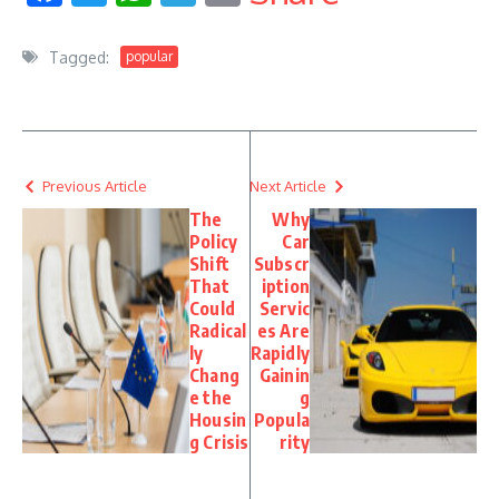
Tagged:
popular
Previous Article
Next Article
The
Why
Policy
Car
Shift
Subscr
That
iption
Could
Servic
Radical
es Are
ly
Rapidly
Chang
Gainin
e the
g
Housin
Popula
g Crisis
rity