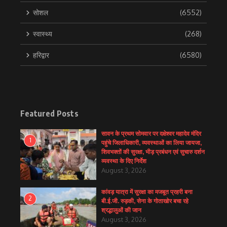
सोशल
(6552)
स्वास्थ्य
(268)
हरिद्वार
(6580)
Featured Posts
सावन के प्रथम सोमवार पर दक्षेश्वर महादेव मंदिर
1
पहुंचे जिलाधिकारी, व्यवस्थाओं का लिया जायजा,
शिवभक्तों की सुरक्षा, भीड़ प्रबंधन एवं सुचारु दर्शन
व्यवस्था के दिए निर्देश
August 3, 2026
कांवड़ यात्रा में सुरक्षा का मजबूत प्रहरी बना
2
बी.ई.जी. रुड़की, सेना के गोताखोर बचा रहे
श्रद्धालुओं की जान
August 3, 2026