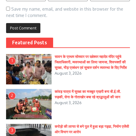
Save my name, email, and website in this browser for the
next time I comment.
Featured Posts
सावन के प्रथम सोमवार पर दक्षेश्वर महादेव मंदिर पहुंचे
1
जिलाधिकारी, व्यवस्थाओं का लिया जायजा, शिवभक्तों की
सुरक्षा, भीड़ प्रबंधन एवं सुचारु दर्शन व्यवस्था के दिए निर्देश
August 3, 2026
कांवड़ यात्रा में सुरक्षा का मजबूत प्रहरी बना बी.ई.जी.
2
रुड़की, सेना के गोताखोर बचा रहे श्रद्धालुओं की जान
August 3, 2026
करोड़ो की लागत से बने पुल में हुआ बड़ा गड्ढा, निर्माण एजेंसी
3
ओर विभाग पर आरोप