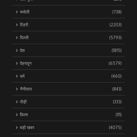
चमोली
(738)
टिहरी
(2203)
दिल्ली
(5793)
देश
(1815)
देहरादून
(6579)
धर्म
(460)
नैनीताल
(843)
पौड़ी
(333)
फ़िल्म
(111)
बड़ी खबर
(4075)