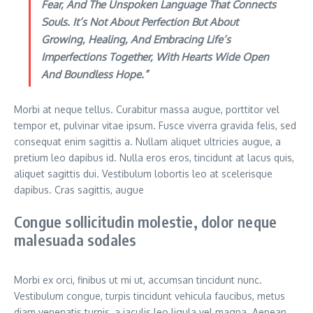
Fear, And The Unspoken Language That Connects
Souls. It’s Not About Perfection But About
Growing, Healing, And Embracing Life’s
Imperfections Together, With Hearts Wide Open
And Boundless Hope.”
Morbi at neque tellus. Curabitur massa augue, porttitor vel
tempor et, pulvinar vitae ipsum. Fusce viverra gravida felis, sed
consequat enim sagittis a. Nullam aliquet ultricies augue, a
pretium leo dapibus id. Nulla eros eros, tincidunt at lacus quis,
aliquet sagittis dui. Vestibulum lobortis leo at scelerisque
dapibus. Cras sagittis, augue
Congue sollicitudin molestie, dolor neque
malesuada sodales
Morbi ex orci, finibus ut mi ut, accumsan tincidunt nunc.
Vestibulum congue, turpis tincidunt vehicula faucibus, metus
diam venenatis turpis, a iaculis leo ligula vel magna. Aenean