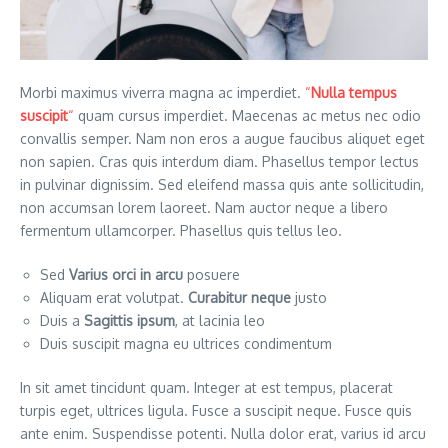
Morbi maximus viverra magna ac imperdiet.
“
Nulla tempus
suscipit
“
quam cursus imperdiet. Maecenas ac metus nec odio
convallis semper. Nam non eros a augue faucibus aliquet eget
non sapien. Cras quis interdum diam. Phasellus tempor lectus
in pulvinar dignissim. Sed eleifend massa quis ante sollicitudin,
non accumsan lorem laoreet. Nam auctor neque a libero
fermentum ullamcorper. Phasellus quis tellus leo.
Sed
Varius orci in arcu
posuere
Aliquam erat volutpat.
Curabitur neque
justo
Duis a
Sagittis ipsum
, at lacinia leo
Duis suscipit magna eu ultrices condimentum
In sit amet tincidunt quam. Integer at est tempus, placerat
turpis eget, ultrices ligula. Fusce a suscipit neque. Fusce quis
ante enim. Suspendisse potenti. Nulla dolor erat, varius id arcu