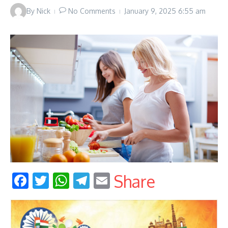
By
Nick
No Comments
January 9, 2025
6:55 am
Facebook
Twitter
WhatsApp
Telegram
Email
Share