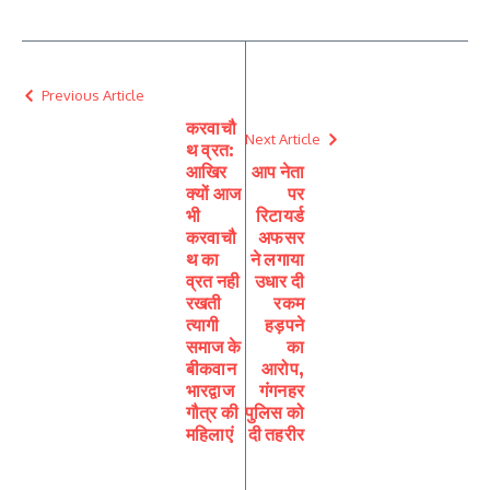
Previous Article
करवाचौ
Next Article
थ व्रत:
आखिर
आप नेता
क्यों आज
पर
भी
रिटायर्ड
करवाचौ
अफसर
थ का
ने लगाया
व्रत नही
उधार दी
रखती
रकम
त्यागी
हड़पने
समाज के
का
बीकवान
आरोप,
भारद्वाज
गंगनहर
गौत्र की
पुलिस को
महिलाएं
दी तहरीर