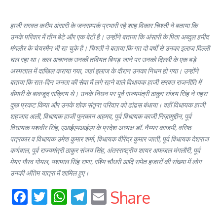
हाजी सरवत करीम अंसारी के जनसम्पर्क प्रभारी रहे शाह विकार चिश्ती ने बताया कि
उनके परिवार में तीन बेटे और एक बेटी है। उन्होंने बताया कि अंसारी के पिता अब्दुल हमीद
मंगलौर के चेयरमैन भी रह चुके है। चिश्ती ने बताया कि गत दो वर्षों से उनका इलाज दिल्ली
चल रहा था। कल अचानक उनकी तबियत बिगड़ जाने पर उनको दिल्ली के एक बड़े
अस्पताल में दाखिल कराया गया, जहां इलाज के दौरान उनका निधन हो गया। उन्होंने
बताया कि रात-दिन जनता की सेवा में लगे रहने वाले विधायक हाजी सरवत राजनीति में
बीमारी के बावजूद सक्रिय थे। उनके निधन पर पूर्व राज्यमंत्री ठाकुर संजय सिंह ने गहरा
दुख प्रकट किया और उनके शोक संतृप्त परिवार को ढांढस बंधाया। वहीं विधायक हाजी
शहजाद अली, विधायक हाजी फुरकान अहमद, पूर्व विधायक काजी निज़ामुद्दीन, पूर्व
विधायक यशवीर सिंह, एआईएमआईएम के प्रदेश अध्यक्ष डॉ. नैय्यर काजमी, वरिष्ठ
पत्रकार व विधायक उमेश कुमार शर्मा, विधायक वीरेंद्र कुमार जाती, पूर्व विधायक देशराज
कर्णवाल, पूर्व राज्यमंत्री ठाकुर संजय सिंह, अंतरराष्ट्रीय शायर अफजल मंगलौरी, पूर्व
मेयर गौरव गोयल, यशपाल सिंह राणा, रश्मि चौधरी आदि समेत हजारों की संख्या में लोग
उनकी अंतिम यात्रा में शामिल हुए।
Facebook
Twitter
WhatsApp
Telegram
Email
Share