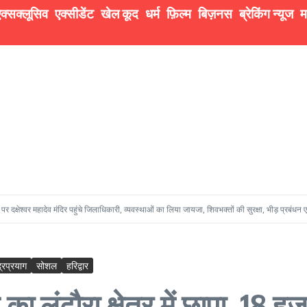
क्सक्लूसिव
एक्सीडेंट
खेल कूद
धर्म
फ़िल्म
बिज़नस
ब्रेकिंग न्यूज
म
ेव मंदिर पहुंचे जिलाधिकारी, व्यवस्थाओं का लिया जायजा, शिवभक्तों की सुरक्षा, भीड़ प्रबंधन एवं सुचारु दर्शन व्
द्रप्रयाग
सोशल
हरिद्वार
लंढौरा क्षेत्र में छापा, 18 हज