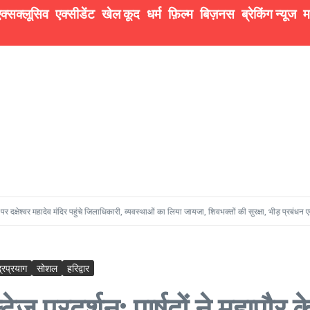
क्सक्लूसिव
एक्सीडेंट
खेल कूद
धर्म
फ़िल्म
बिज़नस
ब्रेकिंग न्यूज
म
व मंदिर पहुंचे जिलाधिकारी, व्यवस्थाओं का लिया जायजा, शिवभक्तों की सुरक्षा, भीड़ प्रबंधन एवं सुचारु दर्शन व्
द्रप्रयाग
सोशल
हरिद्वार
ेज प्रदर्शन: पार्षदों ने महापौर