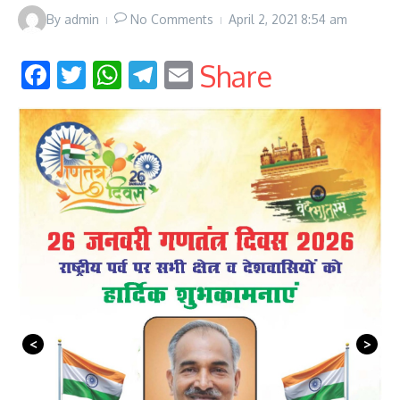
By
admin
No Comments
April 2, 2021
8:54 am
Facebook
Twitter
WhatsApp
Telegram
Email
Share
<
>