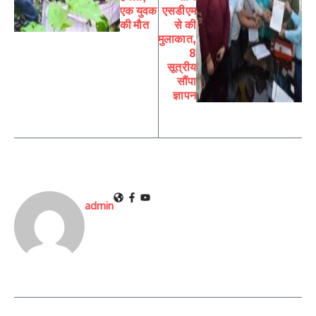
एक युवक
एसडीएम
की मौत
से की
मुलाकात,
8
सूत्रीय
सौंपा
ज्ञापन
admin