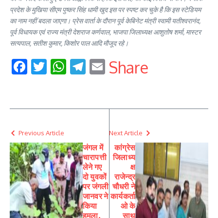
प्रदेश के मुखिया सीएम पुष्कर सिंह धामी खुद इस पर स्पष्ट कर चुके है कि इस स्टेडियम
का नाम नहीं बदला जाएगा। प्रेस वार्ता के दौरान पूर्व केबिनेट मंत्री स्वामी यतीश्वरानंद,
पूर्व विधायक एवं राज्य मंत्री देशराज कर्णवाल, भाजपा जिलाध्यक्ष आशुतोष शर्मा, मास्टर
सत्यपाल, सतीश कुमार, किशोर पाल आदि मौजूद रहे।
Facebook
Twitter
WhatsApp
Telegram
Email
Share
Previous Article
Next Article
जंगल में
कांग्रेस
चारापत्ती
जिलाध्य
लेने गए
क्ष
दो युवकों
राजेन्द्र
पर जंगली
चौधरी ने
जानवर ने
कार्यकर्ता
किया
ओ के
हमला,
साथ