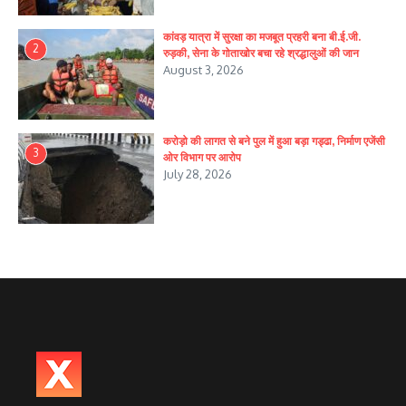
कांवड़ यात्रा में सुरक्षा का मजबूत प्रहरी बना बी.ई.जी.
2
रुड़की, सेना के गोताखोर बचा रहे श्रद्धालुओं की जान
August 3, 2026
करोड़ो की लागत से बने पुल में हुआ बड़ा गड्ढा, निर्माण एजेंसी
3
ओर विभाग पर आरोप
July 28, 2026