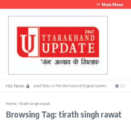
Skip to content
Main Menu
Hot News
Skill-Based Slots: Is This the Future of Digital Gaming?
सावन के प्रथम 
Home
/
tirath singh rawat
Browsing Tag: tirath singh rawat