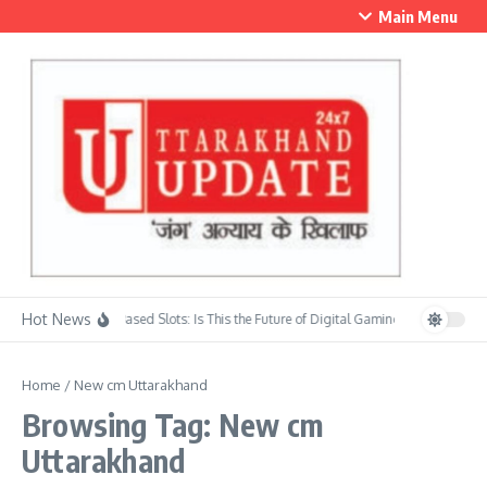
Skip to content
Main Menu
Hot News
Skill-Based Slots: Is This the Future of Digital Gaming?
सावन के प्रथम
Home
/
New cm Uttarakhand
Browsing Tag: New cm
Uttarakhand