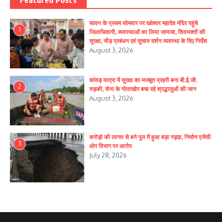
सावन के प्रथम सोमवार पर दक्षेश्वर महादेव मंदिर पहुंचे
1
जिलाधिकारी, व्यवस्थाओं का लिया जायजा, शिवभक्तों की
सुरक्षा, भीड़ प्रबंधन एवं सुचारु दर्शन व्यवस्था के दिए निर्देश
August 3, 2026
कांवड़ यात्रा में सुरक्षा का मजबूत प्रहरी बना बी.ई.जी.
2
रुड़की, सेना के गोताखोर बचा रहे श्रद्धालुओं की जान
August 3, 2026
करोड़ो की लागत से बने पुल में हुआ बड़ा गड्ढा, निर्माण एजेंसी
3
ओर विभाग पर आरोप
July 28, 2026