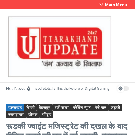
Skip to content
Main Menu
Hot News
Skill-Based Slots: Is This the Future of Digital Gaming?
सावन के प्रथम स
उत्तराखंड
दिल्ली
देहरादून
बड़ी खबर
ब्रेकिंग न्यूज
मेरी बात
रुड़की
रुद्रप्रयाग
सोशल
हरिद्वार
रूडकी ज्वाइंट मजिस्ट्रेट की दखल के बाद