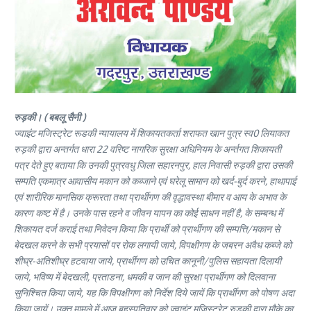
रुड़की। ( बबलू सैनी )
ज्वाइंट मजिस्ट्रेट रूडकी न्यायालय में शिकायतकर्ता शराफत खान पुत्र स्व0 लियाकत
रुड़की द्वारा अन्तर्गत धारा 22 वरिष्ट नागरिक सुरक्षा अधिनियम के अर्न्तगत शिकायती
पत्र देते हुए बताया कि उनकी पुत्रवधु जिला सहारनपुर, हाल निवासी रुड़की द्वारा उसकी
सम्पति एकमात्र आवासीय मकान को कब्जाने एवं घरेलू सामान को खर्द-बुर्द करने, हाथापाई
एवं शारीरिक मानसिक क्रूरता तथा प्रार्थीगण की वृद्धावस्था बीमार व आय के अभाव के
कारण कष्ट में है। उनके पास रहने व जीवन यापन का कोई साधन नहीं है, के सम्बन्ध में
शिकायत दर्ज कराई तथा निवेदन किया कि प्रार्थी को प्रार्थीगण की सम्पत्ति/मकान से
बेदखल करने के सभी प्रयासों पर रोक लगायी जाये, विपक्षीगण के जबरन अवैध कब्जे को
शीघ्र-अतिशीघ्र हटवाया जाये, प्रार्थीगण को उचित कानूनी/पुलिस सहायता दिलायी
जाये, भविष्य में बेदखली, प्रताडना, धमकी व जान की सुरक्षा प्रार्थीगण को दिलवाना
सुनिश्चित किया जाये, यह कि विपक्षीगण को निर्देश दिये जायें कि प्रार्थीगण को पोषण अदा
किया जायें। उक्त मामले में आज बृहस्पतिवार को ज्वाइंट मजिस्ट्रेट रुड़की द्वारा मौके का