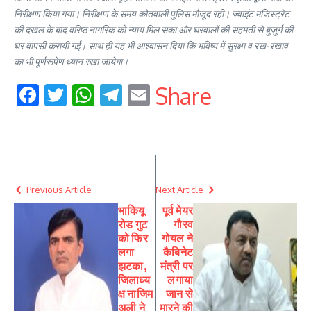
निरीक्षण किया गया। निरीक्षण के समय कोतवाली पुलिस मौजूद रही। ज्वाइंट मजिस्ट्रेट
की दखल के बाद वरिष्ठ नागरिक को न्याय मिल सका और घरवालों की सहमती से बुजुर्ग की
घर वापसी करायी गई। साथ ही यह भी आश्वासन दिया कि भविष्य में सुरक्षा व रख-रखाव
का भी पूर्णरूपेण ध्यान रखा जायेगा।
Facebook
Twitter
WhatsApp
Telegram
Email
Share
Previous Article
Next Article
भाकियू
पूर्व मेयर
रोड गुट
गौरव
को फिर
गोयल ने
लगा
कैबिनेट
झटका,
मंत्री पर
जिलाध्य
लगाया
क्ष नाजिम
जान से
अली ने
मारने की