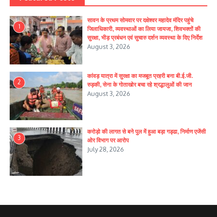
सावन के प्रथम सोमवार पर दक्षेश्वर महादेव मंदिर पहुंचे
1
जिलाधिकारी, व्यवस्थाओं का लिया जायजा, शिवभक्तों की
सुरक्षा, भीड़ प्रबंधन एवं सुचारु दर्शन व्यवस्था के दिए निर्देश
August 3, 2026
कांवड़ यात्रा में सुरक्षा का मजबूत प्रहरी बना बी.ई.जी.
2
रुड़की, सेना के गोताखोर बचा रहे श्रद्धालुओं की जान
August 3, 2026
करोड़ो की लागत से बने पुल में हुआ बड़ा गड्ढा, निर्माण एजेंसी
3
ओर विभाग पर आरोप
July 28, 2026