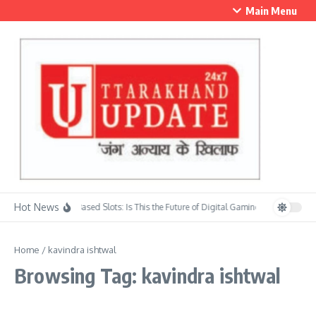
Skip to content
Main Menu
Hot News
Skill-Based Slots: Is This the Future of Digital Gaming?
सावन के प्रथम
Home
/
kavindra ishtwal
Browsing Tag: kavindra ishtwal